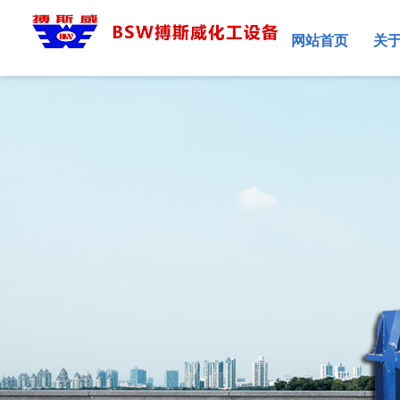
网站首页
关
企业简介
空心桨叶干燥机
多效蒸发器
换热器系列
干燥机智能选型
干燥机系列
企业新闻
生产车间
真空耙式干燥系列
旋转薄膜蒸发器
储罐系列
常见问题
试验中心
振动流化床干燥机系列
升膜蒸发器
喷雾干燥系列
干燥机配套设备