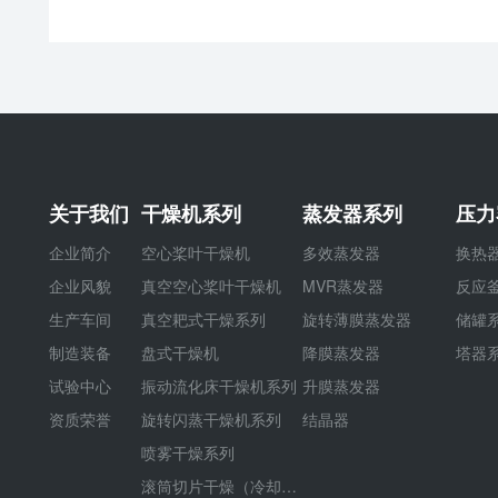
关于我们
干燥机系列
蒸发器系列
压力
企业简介
空心桨叶干燥机
多效蒸发器
换热
企业风貌
真空空心桨叶干燥机
MVR蒸发器
反应
生产车间
真空耙式干燥系列
旋转薄膜蒸发器
储罐
制造装备
盘式干燥机
降膜蒸发器
塔器
试验中心
振动流化床干燥机系列
升膜蒸发器
资质荣誉
旋转闪蒸干燥机系列
结晶器
喷雾干燥系列
滚筒切片干燥（冷却）机