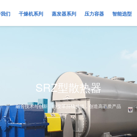
于我们
干燥机系列
蒸发器系列
压力容器
智能选型
企业风貌
真空空心桨叶干燥机
MVR蒸发器
反应釜系列
蒸发器智能选型
蒸发器系列
行业新闻
制造装备
盘式干燥机
降膜蒸发器
塔器系列
资质荣誉
旋转闪蒸干燥机系列
结晶器
SRZ型散热器
滚筒切片干燥（冷却）机
双锥真空干燥机
融合技术与创新，向变革持续挑战，创造高品质产品