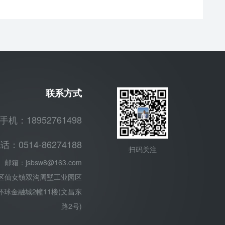
联系方式
手机：18952761498
话：0514-86274188
扫码关注
邮箱：
jsbsw8@163.com
区仙女镇双沟周墅工业园区
球金融城2幢11楼(文昌东
路2号)