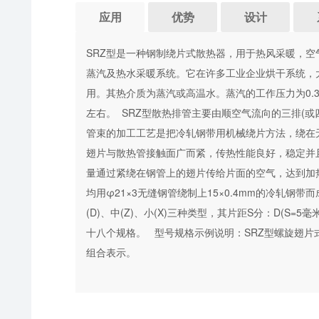
应用
优势
设计
SRZ型是一种钢制绕片式散热器，用于热风采暖，
蒸汽及热水采暖系统。它在许多工业企业烘干系统，
用。其热介质为蒸汽或高温水。蒸汽的工作压力为0.3—
左右。 SRZ型散热排管主要由顺空气流向的三排(
管束的加工工艺是把冷轧钢带用机械绕片方法，绕在
翅片与散热管接触面广而紧，传热性能良好，稳定并
量通过紧绕在钢管上的翅片传给片面的空气，达到加
均用φ21×3无缝钢管绕制上15×0.4mm的冷轧钢
(D)、中(Z)、小(X)三种类型，其片距S分：D(S=5毫
十八个规格。 型号规格示例说明：SRZ型螺旋翅
组合表示。