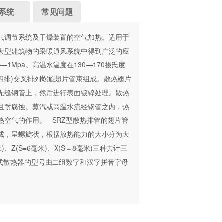
系统
常见问题
空气调节系统及干燥装置的空气加热。适用于
大型建筑物的采暖通风系统中得到广泛的应
1Mpa。高温水温度在130—170摄氏度
或四排)交叉排列螺旋翅片管束组成。散热翅片
无缝钢管上，然后进行表面镀锌处理。散热
且耐腐蚀。蒸汽或高温水流经钢管之内，热
热空气的作用。 SRZ型散热排管的翅片管
带而成，呈螺旋状，根据放热能力的大小分为大
米)、Z(S=6毫米)、X(S＝8毫米)三种共计三
片式散热器的型号由二组数字和汉字拼音字母